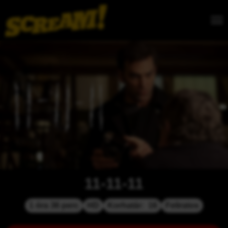
11-11-11
1 óra 36 perc
HD
Korhatár:  16
Feliratos