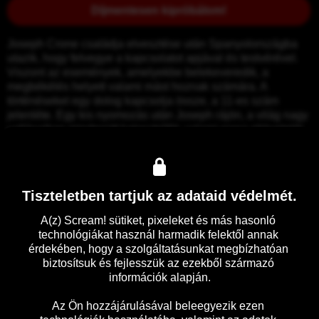
Díjmentesen kipróbálom!
Joseph Crone családja elvesztése után Spanyolországba 
utazik, hogy felvegye a kapcsolatot apjával és testvérével. 
Viszont az események, amelyekbe belekeveredik, a 
megbékélés helyett valami mást hoznak számára. A 
történéseket egy dolog kapcsolja össze, a 11-es szám 
jelenléte. Egy kis nyomozás után Joseph rájön, a világ nagy 
vallásaiban mindenütt katasztrófát, valami rossz eljövetelét 
jelzi a szám. Ebből kiindulva a 11/11/11 egy olyan dátum, 
amire érdemes odafigyelni.

(Hupka Adrián, mafab.hu)
Tiszteletben tartjuk az adataid védelmét.
A(z) Scream! sütiket, pixeleket és más hasonló 
Előzetes
Részletek
technológiákat használ harmadik felektől annak 
érdekében, hogy a szolgáltatásunkat megbízhatóan 
biztosítsuk és fejlesszük az ezekből származó 
információk alapján.

Az Ön hozzájárulásával beleegyezik ezen 