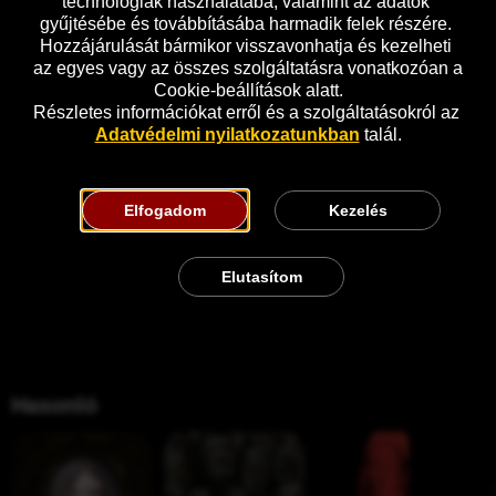
technológiák használatába, valamint az adatok 
gyűjtésébe és továbbításába harmadik felek részére. 
Hozzájárulását bármikor visszavonhatja és kezelheti 
az egyes vagy az összes szolgáltatásra vonatkozóan a 
Cookie-beállítások alatt.
Részletes információkat erről és a szolgáltatásokról az 
Adatvédelmi nyilatkozatunkban
 talál.
Elfogadom
Kezelés
Elutasítom
Hasonló
G
H
V
S
h
o
é
z
o
k
g
e