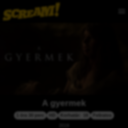
A gyermek
1 óra 30 perc
HD
Korhatár:  16
Feliratos
2019