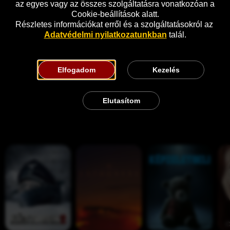
az egyes vagy az összes szolgáltatásra vonatkozóan a 
Cookie-beállítások alatt.
Részletes információkat erről és a szolgáltatásokról az 
Adatvédelmi nyilatkozatunkban
 talál.
Elfogadom
Kezelés
Elutasítom
Hasonló
N
A 
K
O
á
l
é
c
c
á
p
u
i 
t
z
l
z
o
e
u
o
g
l
s
m
a
e