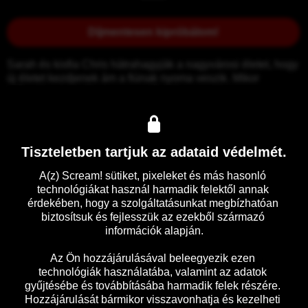
Díjmentesen kipróbálom!
Sarah és kisfia Chris hátrahagyják a nagyvárosi életet, hogy 
új életet kezdjenek ám a fiúnak nyoma veszik. Mikor 
előkerül, az anyában egyre erősebb a gyanú, hogy a 
gyermek nem az Ő fia.
Tiszteletben tartjuk az adataid védelmét.
Előzetes
Részletek
A(z) Scream! sütiket, pixeleket és más hasonló 
technológiákat használ harmadik felektől annak 
érdekében, hogy a szolgáltatásunkat megbízhatóan 
biztosítsuk és fejlesszük az ezekből származó 
információk alapján.

Az Ön hozzájárulásával beleegyezik ezen 
technológiák használatába, valamint az adatok 
gyűjtésébe és továbbításába harmadik felek részére. 
Hozzájárulását bármikor visszavonhatja és kezelheti 