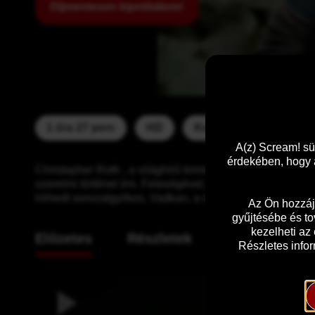
Díjmentesen kipróbálom!
1 óra 27 perc
HD
Korhatár:  18
Feli
A(z) Scream! sü
érdekében, hogy a
Christopher Roth , a világhírû krimiíró belefárad a krimik 
szerelmi történet írni. Feleségével, Catherine-nel Olasz
hírhedt sorozatgyilkos, Vadkan, a romantika rettegésbe f
Az Ön hozzáj
gyűjtésébe és to
kezelheti az
Előzetes
Részletek
Részletes infor