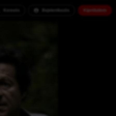
Keresés
Bejelentkezés
Kipróbálom