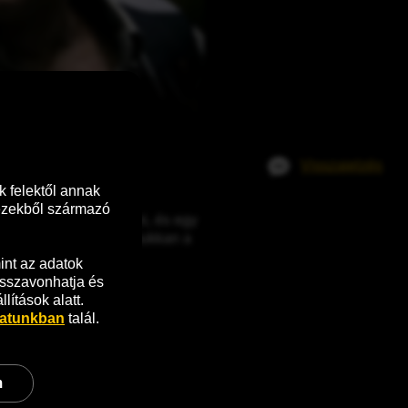
Visszajelzés
 felektől annak 
ezekből származó 
az ideje stílust váltani, és egy 
kísérik, és amikor felbukkan a 
nt az adatok 
sszavonhatja és 
ítások alatt.
zatunkban
 talál.
m