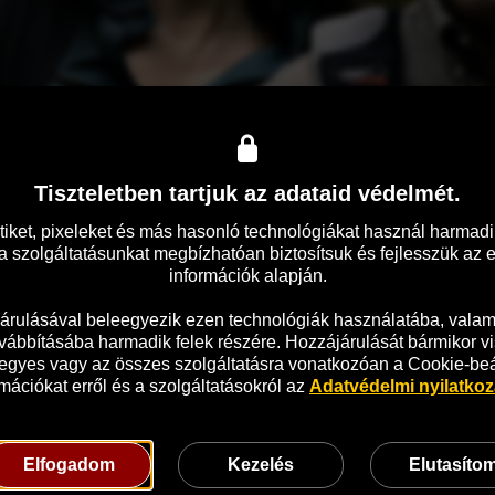
Tiszteletben tartjuk az adataid védelmét.
ratos
tiket, pixeleket és más hasonló technológiákat használ harmadik
 szolgáltatásunkat megbízhatóan biztosítsuk és fejlesszük az 
írásába és utolsó regényének kritikája is lehangolja. Úgy dönt, itt 
információk alapján.

országba utazik ihletet meríteni. Teremtményei azonban oda is el
ordul.
árulásával beleegyezik ezen technológiák használatába, valami
vábbításába harmadik felek részére. Hozzájárulását bármikor vi
 egyes vagy az összes szolgáltatásra vonatkozóan a Cookie-beáll
mációkat erről és a szolgáltatásokról az 
Adatvédelmi nyilatko
Elfogadom
Kezelés
Elutasíto