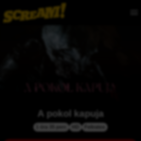
A pokol kapuja
1 óra 35 perc
HD
Feliratos