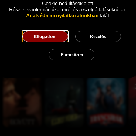
Cookie-beállítások alatt.
Részletes információkat erről és a szolgáltatásokról az 
Adatvédelmi nyilatkozatunkban
 talál.
Elfogadom
Kezelés
Elutasítom
Hasonló
E
É
T
A
g
j
r
p
y
j
a
o
ü
e
n
k
t
l
c
a
t
i 
s
l
f
í
i
é
r
p
r
á
s