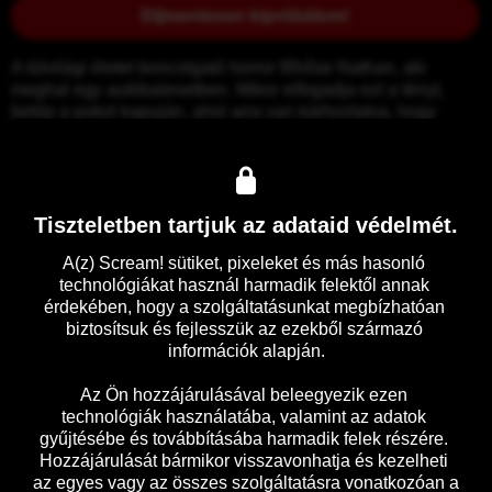
Díjmentesen kipróbálom!
A túlvilági életet boncolgató horror főhőse Nathan, aki 
meghal egy autóbalesetben. Mikor elfogadja ezt a tényt, 
belép a pokol kapuján, ahol arra van kárhoztatva, hogy 
megtapasztalja a megkínzott lelkek fájdalmát.
Előzetes
Részletek
Tiszteletben tartjuk az adataid védelmét.
A(z) Scream! sütiket, pixeleket és más hasonló 
technológiákat használ harmadik felektől annak 
érdekében, hogy a szolgáltatásunkat megbízhatóan 
biztosítsuk és fejlesszük az ezekből származó 
információk alapján.

Az Ön hozzájárulásával beleegyezik ezen 
technológiák használatába, valamint az adatok 
gyűjtésébe és továbbításába harmadik felek részére. 
Hozzájárulását bármikor visszavonhatja és kezelheti 
az egyes vagy az összes szolgáltatásra vonatkozóan a 