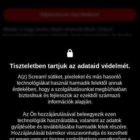
Díjmentesen kipróbálom!
Miután a nagy pestis idején elveszíti férjét, Gracet 
igazságtalanul azzal vádolják, hogy boszorkány, és Anglia 
legkegyetlenebb boszorkányüldözőjének őrizetébe kerül.
Előzetes
Részletek
Tiszteletben tartjuk az adataid védelmét.
A(z) Scream! sütiket, pixeleket és más hasonló 
technológiákat használ harmadik felektől annak 
érdekében, hogy a szolgáltatásunkat megbízhatóan 
biztosítsuk és fejlesszük az ezekből származó 
információk alapján.

Az Ön hozzájárulásával beleegyezik ezen 
technológiák használatába, valamint az adatok 
gyűjtésébe és továbbításába harmadik felek részére. 
Hozzájárulását bármikor visszavonhatja és kezelheti 
az egyes vagy az összes szolgáltatásra vonatkozóan a 