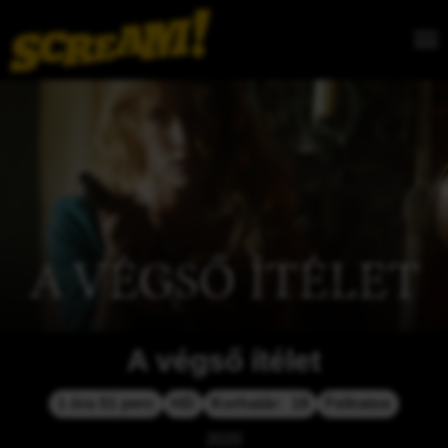
A végső ítélet
1 óra 51 perc
HD
Korhatár:  18
Feliratos
2020