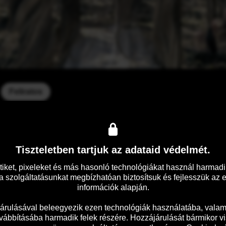
Feliratos
setet, melyben az egyik gyermekük életét veszti. Úgy érzik, az 
töznek és ott próbálnak új életet kezdeni. Az igazi rémálom azo
azt gondolják, ez csak a gyászfolyamat része, Rachel hamarosan 
Tiszteletben tartjuk az adataid védelmét.
tiket, pixeleket és más hasonló technológiákat használ harmadik
 szolgáltatásunkat megbízhatóan biztosítsuk és fejlesszük az 
információk alapján.

árulásával beleegyezik ezen technológiák használatába, valami
vábbításába harmadik felek részére. Hozzájárulását bármikor vi