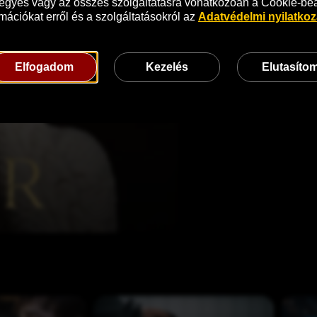
 egyes vagy az összes szolgáltatásra vonatkozóan a Cookie-beáll
mációkat erről és a szolgáltatásokról az 
Adatvédelmi nyilatko
Elfogadom
Kezelés
Elutasíto
E
K