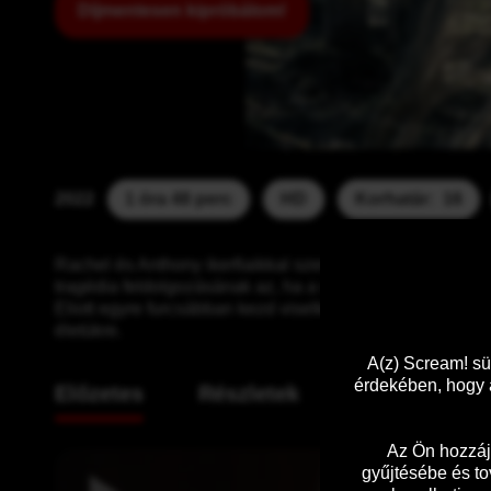
Díjmentesen kipróbálom!
2022
1 óra 48 perc
HD
Korhatár:  16
Rachel és Anthony ikerfiaikkal szenvednek tragikus bale
tragédia feldolgozásának az, ha a világ másik felére köl
Eliott egyre furcsábban kezd viselkedni, és bár eleinte 
életükre.
A(z) Scream! sü
érdekében, hogy a
Előzetes
Részletek
Az Ön hozzáj
gyűjtésébe és to