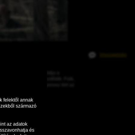
Visszajelzés
egyetlen lehetséges módja a 
nban még csak most kezdődik. Fiúk, 
rájön, hogy a valódi gonosz tört az 
 felektől annak 
ezekből származó 
nt az adatok 
sszavonhatja és 