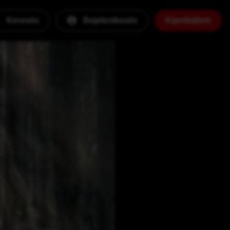
Keresés
Bejelentkezés
Kipróbálom