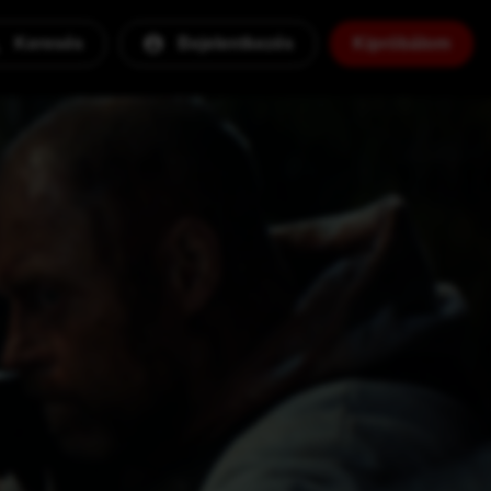
Keresés
Bejelentkezés
Kipróbálom