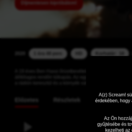
Díjmentesen kipróbálom!
2020
1 óra 48 perc
HD
Korhatár:  16
A 19 éves Ben Hassi őrizetbevételének pontos részletei t
állítólagos rendőri túlkapás. Az egyik érintett rendőr, M
a rádión keresztül és a környék valóságos háborús öveze
A(z) Scream! sü
Előzetes
Részletek
érdekében, hogy a
Az Ön hozzáj
gyűjtésébe és to
kezelheti az