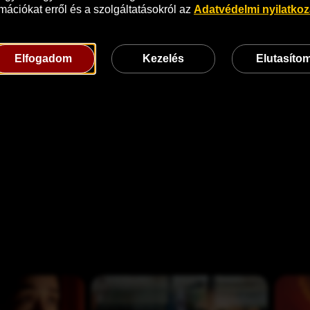
mációkat erről és a szolgáltatásokról az 
Adatvédelmi nyilatko
Elfogadom
Kezelés
Elutasíto
E
P
l
r