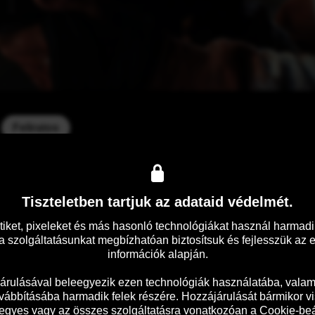
Feliratos
ovábbra sem tisztázottak, a helyi közösségen belül azonban óriá
ike valamint új társa rutinszerűen járőröznek Svalegården gettójá
tté változik.
Tiszteletben tartjuk az adataid védelmét.
tiket, pixeleket és más hasonló technológiákat használ harmadik
 szolgáltatásunkat megbízhatóan biztosítsuk és fejlesszük az 
információk alapján.

árulásával beleegyezik ezen technológiák használatába, valami
vábbításába harmadik felek részére. Hozzájárulását bármikor vi
 egyes vagy az összes szolgáltatásra vonatkozóan a Cookie-beáll