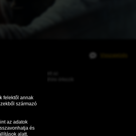
Visszajelzés
si felháborodást keltett az 
ban, amikor Hassi halálhíre érkezik 
 felektől annak 
ezekből származó 
nt az adatok 
sszavonhatja és 
ítások alatt.