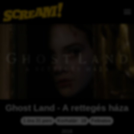
Ghost Land - A rettegés háza
1 óra 31 perc
Korhatár:  18
Feliratos
2018