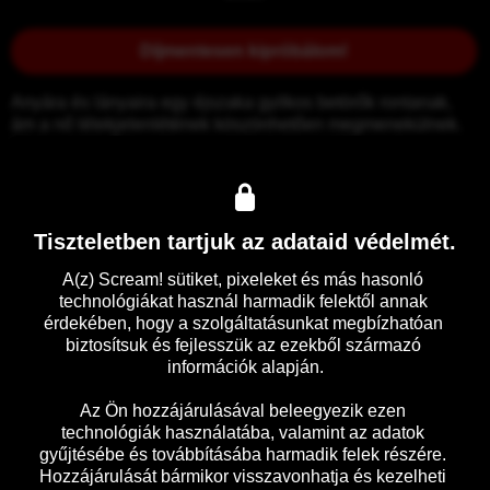
Díjmentesen kipróbálom!
Anyára és lányaira egy éjszaka gyilkos betörők rontanak, 
ám a nő lélekjelenlétének köszönhetően megmenekülnek. 
16 évvel később, mikor a testvérek újra találkoznak a 
házban, a dolgok kezdenek
Tiszteletben tartjuk az adataid védelmét.
Előzetes
Részletek
A(z) Scream! sütiket, pixeleket és más hasonló 
technológiákat használ harmadik felektől annak 
érdekében, hogy a szolgáltatásunkat megbízhatóan 
biztosítsuk és fejlesszük az ezekből származó 
információk alapján.

Az Ön hozzájárulásával beleegyezik ezen 
technológiák használatába, valamint az adatok 
gyűjtésébe és továbbításába harmadik felek részére. 
Hozzájárulását bármikor visszavonhatja és kezelheti 