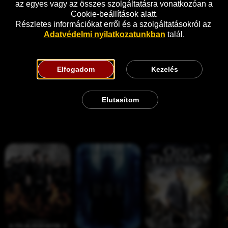
az egyes vagy az összes szolgáltatásra vonatkozóan a 
Cookie-beállítások alatt.
Részletes információkat erről és a szolgáltatásokról az 
Adatvédelmi nyilatkozatunkban
 talál.
Elfogadom
Kezelés
Elutasítom
Hasonló
T
1
O
M
h
1
d
e
e 
-
d 
s
E
1
T
é
x
1
h
k 
p
-
o
a 
e
1
m
h