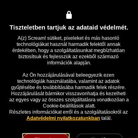
Díjmentesen kipróbálom!
Egy amerikai katonai egység öngyilkos küldetése több 
kilóméternyi ellenséges, Vietkong alagutakon keresztül 
Tiszteletben tartjuk az adataid védelmét.
vezet. Miután csapdába esnek az alagutak labirintusában, 
az ellenséges erők mellett egy halálos titokkal és szembe 
A(z) Scream! sütiket, pixeleket és más hasonló 
kell nézniük.
technológiákat használ harmadik felektől annak 
érdekében, hogy a szolgáltatásunkat megbízhatóan 
biztosítsuk és fejlesszük az ezekből származó 
információk alapján.

Előzetes
Részletek
Az Ön hozzájárulásával beleegyezik ezen 
technológiák használatába, valamint az adatok 
gyűjtésébe és továbbításába harmadik felek részére. 
Hozzájárulását bármikor visszavonhatja és kezelheti 
az egyes vagy az összes szolgáltatásra vonatkozóan a 
Cookie-beállítások alatt.
Részletes információkat erről és a szolgáltatásokról az 
Adatvédelmi nyilatkozatunkban
 talál.