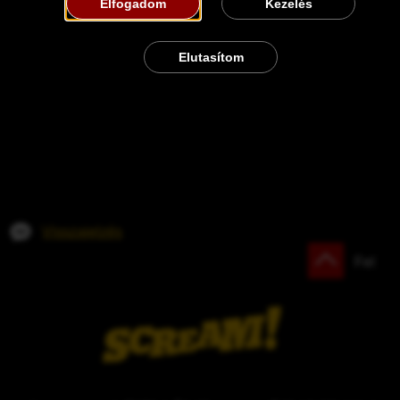
Elfogadom
Kezelés
Elutasítom
Visszajelzés
Fel