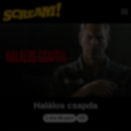
Halálos csapda
1 óra 46 perc
HD