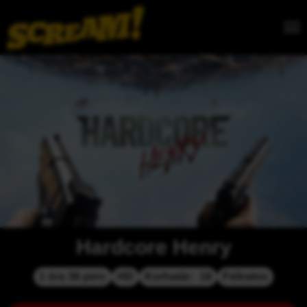
Hardcore Henry
1 óra 36 perc
HD
Korhatár:  18
Feliratos