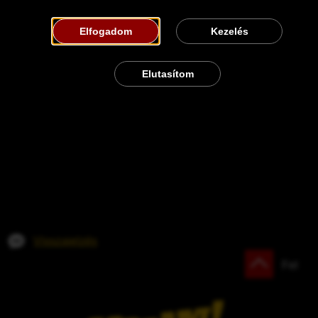
Elfogadom
Kezelés
Elutasítom
Visszajelzés
Fel