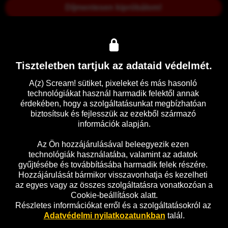
Díjmentesen kipróbálom!
A Hardcore Henry egész történetét belső nézőpontból látjuk: 
Henry nem emlékszik semmire. Leginkább azért, mert 
felesége épp most hozta vissza a halálból. Elmondja Henry-
nek, hogy hívják, ám ocsúdni sincs ideje, öt perccel később 
Tiszteletben tartjuk az adataid védelmét.
már lőnek rá, feleségét pedig elrabolják. Henry Moszkvában 
a fél alvilággal találja szembe magát, és mindenki holtan 
A(z) Scream! sütiket, pixeleket és más hasonló 
akarja látni. A túlélési ösztön mellett Henry-t a bosszú hajtja: 
technológiákat használ harmadik felektől annak 
célja az ellenség legyőzése mellett a felesége 
érdekében, hogy a szolgáltatásunkat megbízhatóan 
kiszabadítása.
biztosítsuk és fejlesszük az ezekből származó 
információk alapján.

Az Ön hozzájárulásával beleegyezik ezen 
Előzetes
Részletek
technológiák használatába, valamint az adatok 
gyűjtésébe és továbbításába harmadik felek részére. 
Hozzájárulását bármikor visszavonhatja és kezelheti 
az egyes vagy az összes szolgáltatásra vonatkozóan a 
Cookie-beállítások alatt.
Részletes információkat erről és a szolgáltatásokról az 
Adatvédelmi nyilatkozatunkban
 talál.