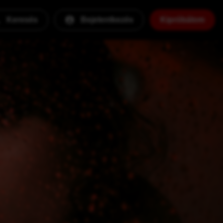
Keresés
Bejelentkezés
Kipróbálom