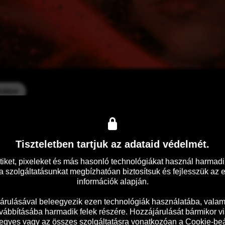
ratos
tséggel teli thriller, melyet lazán inspirált a torontói születés
 álmatlanság gyötör, és egy idegen nővel karöltve kezdi kibogoz
Tiszteletben tartjuk az adataid védelmét.
tiket, pixeleket és más hasonló technológiákat használ harmadik
 szolgáltatásunkat megbízhatóan biztosítsuk és fejlesszük az 
információk alapján.

árulásával beleegyezik ezen technológiák használatába, valami
vábbításába harmadik felek részére. Hozzájárulását bármikor vi
 egyes vagy az összes szolgáltatásra vonatkozóan a Cookie-beáll