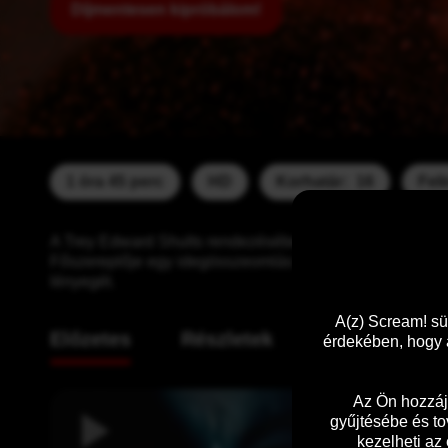
Díjmentesen kipróbálom!
1 óra 45 perc
HD
Korhatár:  16
Feli
A Trey Edward Shults rendezésében készülő film egy feszül
Főszereplője egy idegösszeomlás szélén álló sztár, akit
lényegét.
A(z) Scream! sü
Előzetes
Részletek
érdekében, hogy a
Az Ön hozzáj
gyűjtésébe és to
kezelheti az