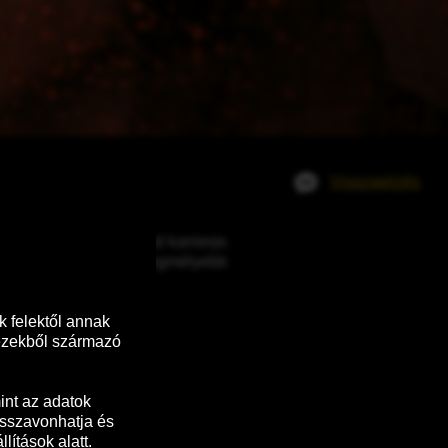
Visszajelzés
ű popsztár, The Weeknd karrierje. 
ni saját létezésének legmélyebb 
 felektől annak 
ezekből származó 
nt az adatok 
sszavonhatja és 
ítások alatt.