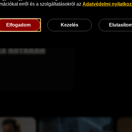
mációkat erről és a szolgáltatásokról az 
Adatvédelmi nyilatko
Elfogadom
Kezelés
Elutasíto
A 
N
k
i