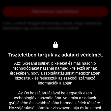
Díjmentesen kipróbálom!
Cole, a menő vlogger Moszkvába utazik, hogy barátaival 
kipróbáljon egy exkluzív, személyre szabott 
szabadulószobát. Még nem sejtik, hogy életük legdurvább 
játéka vár rájuk, ahol a túlélés a
Tiszteletben tartjuk az adataid védelmét.
Előzetes
Részletek
A(z) Scream! sütiket, pixeleket és más hasonló 
technológiákat használ harmadik felektől annak 
érdekében, hogy a szolgáltatásunkat megbízhatóan 
biztosítsuk és fejlesszük az ezekből származó 
információk alapján.

Az Ön hozzájárulásával beleegyezik ezen 
technológiák használatába, valamint az adatok 
gyűjtésébe és továbbításába harmadik felek részére. 
Hozzájárulását bármikor visszavonhatja és kezelheti 