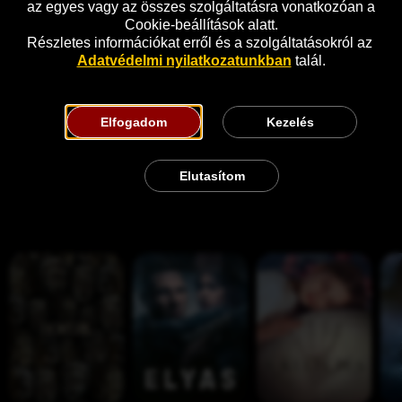
az egyes vagy az összes szolgáltatásra vonatkozóan a 
Cookie-beállítások alatt.
Részletes információkat erről és a szolgáltatásokról az 
Adatvédelmi nyilatkozatunkban
 talál.
Elfogadom
Kezelés
Elutasítom
Hasonló
H
E
A 
É
o
l
k
s
k
y
e
z
u
a
l
a
m 
s
t
k
- 
e
i 
S
t
v