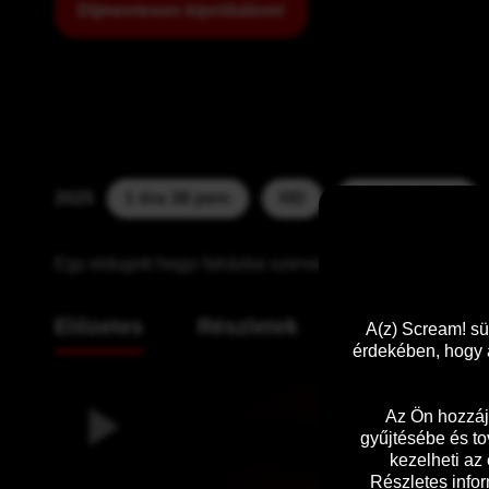
Díjmentesen kipróbálom!
2025
1 óra 38 perc
HD
Korhatár:  18
Egy eldugott hegyi faházba szervezett romantikus utazás b
Előzetes
Részletek
A(z) Scream! sü
érdekében, hogy a
Az Ön hozzáj
gyűjtésébe és to
kezelheti az
Részletes infor