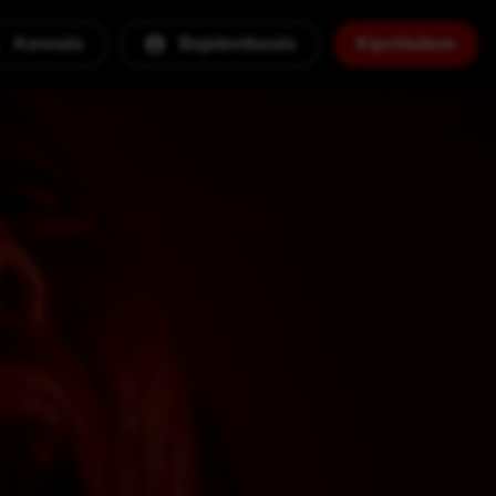
Keresés
Bejelentkezés
Kipróbálom