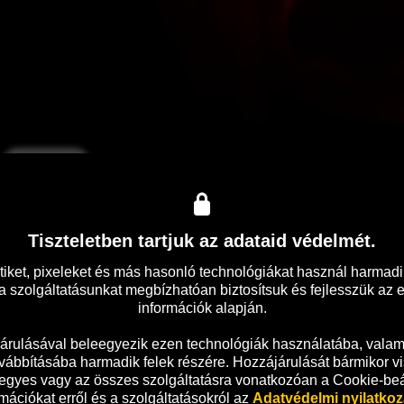
Feliratos
aljós fordulatot vesz, amikor egy sötét jelenlét felfedi magát a 
Tiszteletben tartjuk az adataid védelmét.
tiket, pixeleket és más hasonló technológiákat használ harmadik
 szolgáltatásunkat megbízhatóan biztosítsuk és fejlesszük az 
információk alapján.

árulásával beleegyezik ezen technológiák használatába, valami
vábbításába harmadik felek részére. Hozzájárulását bármikor vi
 egyes vagy az összes szolgáltatásra vonatkozóan a Cookie-beáll
mációkat erről és a szolgáltatásokról az 
Adatvédelmi nyilatko