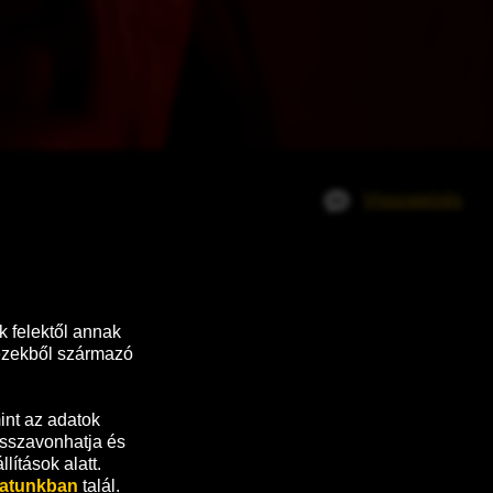
Visszajelzés
pár előtt.
 felektől annak 
ezekből származó 
nt az adatok 
sszavonhatja és 
ítások alatt.
zatunkban
 talál.