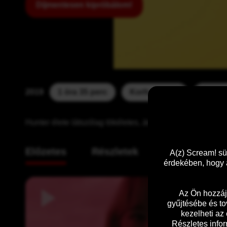
Díjmentesen kipróbálom!
2019
1 óra 35 perc
Korhatár:  18
Felira
Hunter élete látszólag tökéletes, ám egy napon új szen
Előzetes
Részletek
A(z) Scream! sü
érdekében, hogy a
Az Ön hozzáj
gyűjtésébe és to
kezelheti az
Részletes infor