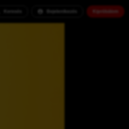
Keresés
Bejelentkezés
Kipróbálom