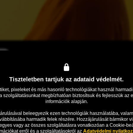
tos
vedélyének kezd hódolni, ami mindent megváltoztat.
Tiszteletben tartjuk az adataid védelmét.
tiket, pixeleket és más hasonló technológiákat használ harmadik
 szolgáltatásunkat megbízhatóan biztosítsuk és fejlesszük az 
információk alapján.

árulásával beleegyezik ezen technológiák használatába, valami
vábbításába harmadik felek részére. Hozzájárulását bármikor vi
 egyes vagy az összes szolgáltatásra vonatkozóan a Cookie-beáll
mációkat erről és a szolgáltatásokról az 
Adatvédelmi nyilatko