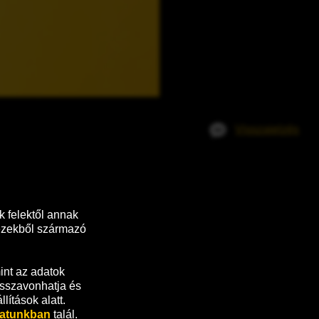
Visszajelzés
 felektől annak 
ezekből származó 
nt az adatok 
sszavonhatja és 
ítások alatt.
zatunkban
 talál.