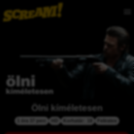
Ölni kíméletesen
1 óra 37 perc
HD
Korhatár:  18
Feliratos