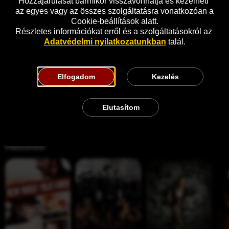
Hozzájárulását bármikor visszavonhatja és kezelheti 
az egyes vagy az összes szolgáltatásra vonatkozóan a 
Cookie-beállítások alatt.
Részletes információkat erről és a szolgáltatásokról az 
Adatvédelmi nyilatkozatunkban
 talál.
Elfogadom
Kezelés
Elutasítom
Hasonló
N
T
E
L
e
h
l
e
m 
e 
i
h
í
E
t 
ú
r
x
j
z
n
p
á
v