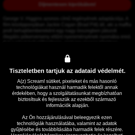
Díjmentesen kipróbálom!
George V. Higgins azonos című regényének adaptációja. A 
film középponjában Jackie Cogan (Brad Pitt) áll, aki a maffia 
profi behajtóembereként egy nagy összegben játszott 
illegális pókerverseny eltűnt nyereményének nyomába ered. 
Azt a pénzt kell előkerítenie, amit egy magas tétekben 
játszott, a maffia által biztosított pókerbajnokságról rabolt el 
három balfék.
Tiszteletben tartjuk az adataid védelmét.
Előzetes
Részletek
A(z) Scream! sütiket, pixeleket és más hasonló 
technológiákat használ harmadik felektől annak 
érdekében, hogy a szolgáltatásunkat megbízhatóan 
biztosítsuk és fejlesszük az ezekből származó 
információk alapján.

Az Ön hozzájárulásával beleegyezik ezen 
technológiák használatába, valamint az adatok 
gyűjtésébe és továbbításába harmadik felek részére. 