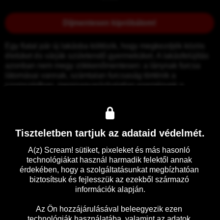
Díjmentesen kipróbálom!
Egy fiatal pár új lakásba költözik, hogy megkezdjék közös 
életüket és várják születendő gyermeküket. A lakásfelújítás 
azonban nem megy zökkenőmentesen: a lánynak furcsa 
látomásai vannak, számtalan furcsaság történik a 
szomszédban, megmagyarázhatatlan események a 
lakásukban. A terhes nőt emellett rémálmok gyötrik, amelyek 
egyre inkább összefolynak a valósággal. Az álmokban 
megjelenő démon egyre nagyobb fenyegetést jelent a nő 
számára, a rémálmok az ébredés után is folytatódnak.
Tiszteletben tartjuk az adataid védelmét.
A(z) Scream! sütiket, pixeleket és más hasonló 
Előzetes
Részletek
technológiákat használ harmadik felektől annak 
érdekében, hogy a szolgáltatásunkat megbízhatóan 
biztosítsuk és fejlesszük az ezekből származó 
információk alapján.

Az Ön hozzájárulásával beleegyezik ezen 
technológiák használatába, valamint az adatok 