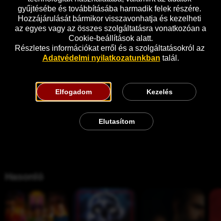
gyűjtésébe és továbbításába harmadik felek részére. 
Hozzájárulását bármikor visszavonhatja és kezelheti 
az egyes vagy az összes szolgáltatásra vonatkozóan a 
Cookie-beállítások alatt.
Részletes információkat erről és a szolgáltatásokról az 
Adatvédelmi nyilatkozatunkban
 talál.
Elfogadom
Kezelés
Elutasítom
Hasonló
G
V
M
A
y
H
i
z 
i
S
n
A