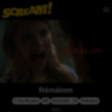
Rémálom
1 óra 40 perc
HD
Korhatár:  16
Feliratos
2022