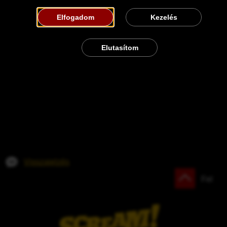
Elfogadom
Kezelés
Elutasítom
Visszajelzés
Fel