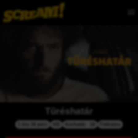
Tűréshatár
1 óra 38 perc
HD
Korhatár:  18
Feliratos