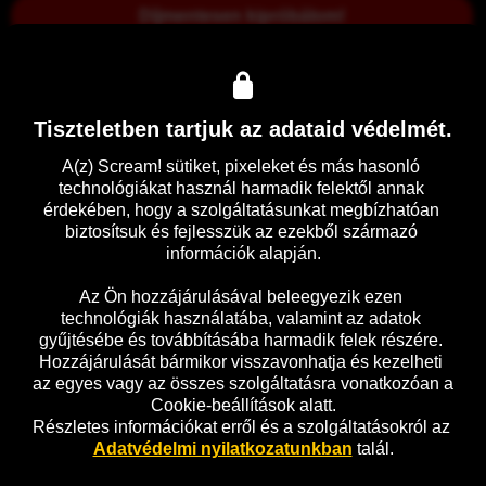
Díjmentesen kipróbálom!
Amir magányos iráni drogdíler, akinek egyetlen társa a 
kutyája. A fiatal férfi éjszakánként drogot terjeszt, miközben 
modern, betépett prófétaként segít bajba jutott ügyfeleinek. 
Tiszteletben tartjuk az adataid védelmét.
Amir a teheráni külváros sötét útjait rója, két meló között 
pedig blantokat teker, hogy kiszakadjon a valóságból. 
A(z) Scream! sütiket, pixeleket és más hasonló 
Éjszakai portyája során folyton szembesül az iszlamista 
technológiákat használ harmadik felektől annak 
rezsim ordító ellentmondásaival, visszataszító 
érdekében, hogy a szolgáltatásunkat megbízhatóan 
álszentségével.
biztosítsuk és fejlesszük az ezekből származó 
információk alapján.

Előzetes
Részletek
Az Ön hozzájárulásával beleegyezik ezen 
technológiák használatába, valamint az adatok 
gyűjtésébe és továbbításába harmadik felek részére. 
Hozzájárulását bármikor visszavonhatja és kezelheti 
az egyes vagy az összes szolgáltatásra vonatkozóan a 
Cookie-beállítások alatt.
Részletes információkat erről és a szolgáltatásokról az 
Adatvédelmi nyilatkozatunkban
 talál.