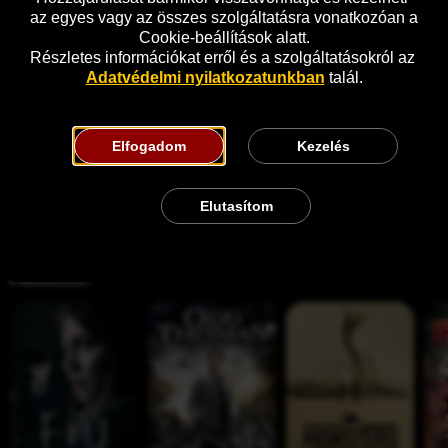
az egyes vagy az összes szolgáltatásra vonatkozóan a 
Cookie-beállítások alatt.
Részletes információkat erről és a szolgáltatásokról az 
Adatvédelmi nyilatkozatunkban
 talál.
Elfogadom
Kezelés
Elutasítom
Hasonló
A 
O
M
S
f
d
o
h
i
d 
n
a
ú
T
s
r
h
t
k
o
e
n