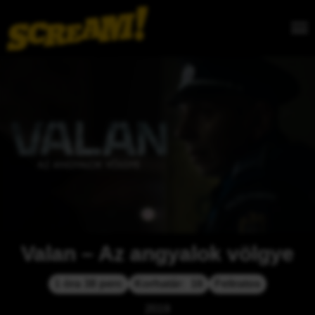
Valan – Az angyalok völgye
1 óra 38 perc
Korhatár:  16
Feliratos
2019