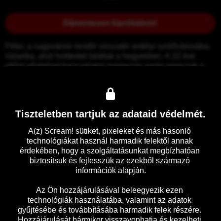
Díjmentesen kipróbálom!
Péter, a nagyvárosi rendőr visszatér erdélyi szülővárosába, 
Valanba, ahol holttestet találtak a hegyekben. A 22 éve 
eltűnt nővérével kapcsolatos nyomozás során nemcsak a 
veszélyes bűnözőkkel, hanem saját démonaival is meg kell 
küzdenie.
Tiszteletben tartjuk az adataid védelmét.
Előzetes
Részletek
A(z) Scream! sütiket, pixeleket és más hasonló 
technológiákat használ harmadik felektől annak 
érdekében, hogy a szolgáltatásunkat megbízhatóan 
biztosítsuk és fejlesszük az ezekből származó 
információk alapján.

Az Ön hozzájárulásával beleegyezik ezen 
technológiák használatába, valamint az adatok 
gyűjtésébe és továbbításába harmadik felek részére. 
Hozzájárulását bármikor visszavonhatja és kezelheti 