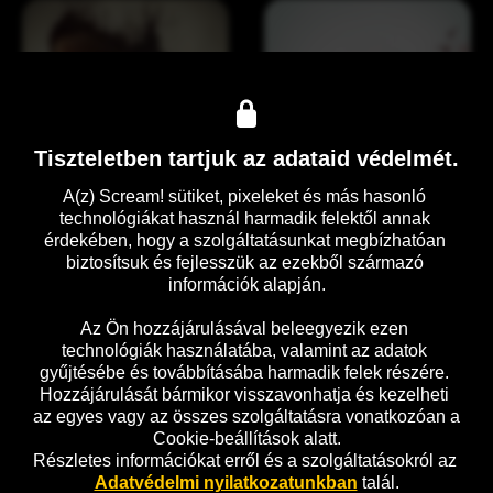
l
y
á
i
t
l
k
k
o
o
z
s 
Tiszteletben tartjuk az adataid védelmét.
o
J
t
o
A(z) Scream! sütiket, pixeleket és más hasonló 
t
e
technológiákat használ harmadik felektől annak 
érdekében, hogy a szolgáltatásunkat megbízhatóan 
a
biztosítsuk és fejlesszük az ezekből származó 
k
információk alapján.

N
A
o
z 
Az Ön hozzájárulásával beleegyezik ezen 
technológiák használatába, valamint az adatok 
n
o
gyűjtésébe és továbbításába harmadik felek részére. 
-
l
Hozzájárulását bármikor visszavonhatja és kezelheti 
s
t
az egyes vagy az összes szolgáltatásra vonatkozóan a 
t
a
Cookie-beállítások alatt.
o
l
Részletes információkat erről és a szolgáltatásokról az 
p
m
Adatvédelmi nyilatkozatunkban
 talál.