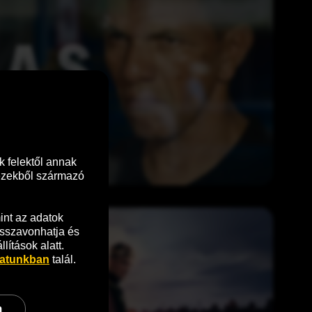
 felektől annak 
ezekből származó 
nt az adatok 
sszavonhatja és 
ítások alatt.
zatunkban
 talál.
m