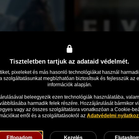
s
Tiszteletben tartjuk az adataid védelmét.
tiket, pixeleket és más hasonló technológiákat használ harmadik
 szolgáltatásunkat megbízhatóan biztosítsuk és fejlesszük az 
információk alapján.

A
árulásával beleegyezik ezen technológiák használatába, valami
z 
vábbításába harmadik felek részére. Hozzájárulását bármikor vi
é
 egyes vagy az összes szolgáltatásra vonatkozóan a Cookie-beáll
s
mációkat erről és a szolgáltatásokról az 
Adatvédelmi nyilatko
z
a
k 
Elfogadom
Kezelés
Elutasíto