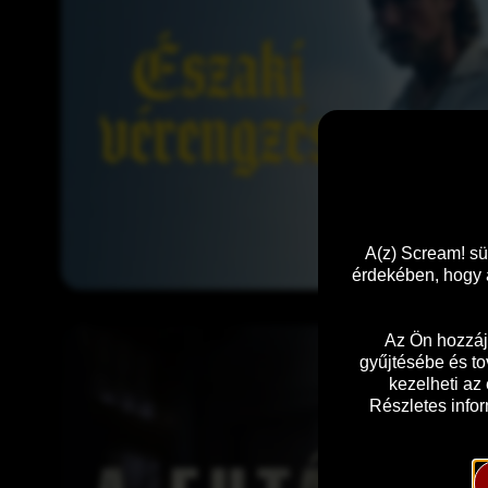
k
i 
v
é
r
e
n
g
z
é
A(z) Scream! sü
s
érdekében, hogy a
A 
Az Ön hozzáj
f
gyűjtésébe és to
u
kezelheti az
t
Részletes infor
á
r