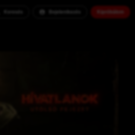
Keresés
Bejelentkezés
Kipróbálom